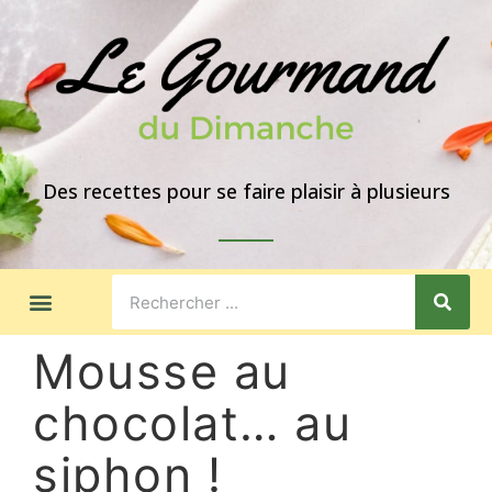
Des recettes pour se faire plaisir à plusieurs
LES GOÛTERS
IDÉES DE REPAS
A PROPOS
Mousse au
chocolat… au
siphon !