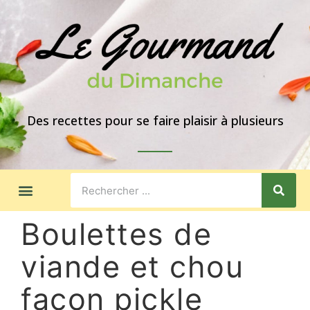
Des recettes pour se faire plaisir à plusieurs
LES GOÛTERS
IDÉES DE REPAS
A PROPOS
Boulettes de
viande et chou
façon pickle