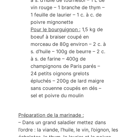
à s. d’huile de tournesol – 1 L de
vin rouge – 1 branche de thym –
1 feuille de laurier – 1 c. à c. de
poivre mignonette
Pour le bourguignon :
1,5 kg de
boeuf à braiser coupé en
morceau de 80g environ – 2 c. à
s. d’huile – 100g de beurre – 2 c.
à s. de farine – 400g de
champignons de Paris parés –
24 petits oignons grelots
épluchés – 200g de lard maigre
sans couenne coupés en dés –
sel et poivre du moulin
Préparation de la marinade :
– Dans un grand saladier mettez dans
l’ordre : la viande, l’huile, le vin, l’oignon, les