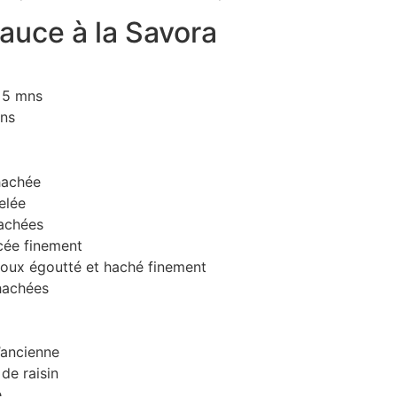
auce à la Savora
5 mns
ns
 hachée
elée
hachées
cée finement
doux égoutté et haché finement
hachées
l’ancienne
 de raisin
e