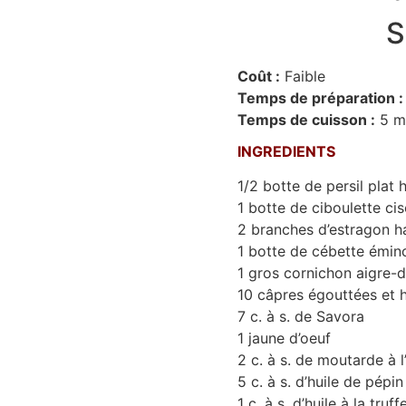
S
Coût :
Faible
Temps de préparation :
Temps de cuisson :
5 m
INGREDIENTS
1/2 botte de persil plat
1 botte de ciboulette cis
2 branches d’estragon 
1 botte de cébette émin
1 gros cornichon aigre-
10 câpres égouttées et 
7 c. à s. de Savora
1 jaune d’oeuf
2 c. à s. de moutarde à 
5 c. à s. d’huile de pépin
1 c. à s. d’huile à la truff