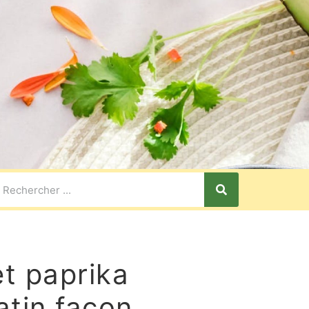
t paprika
atin façon