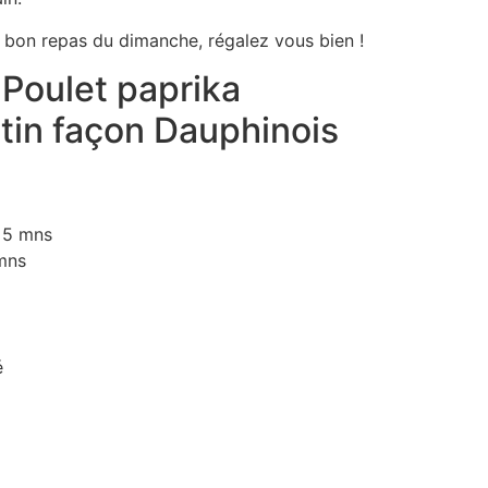
s bon repas du dimanche, régalez vous bien !
Poulet paprika
atin façon Dauphinois
5 mns
mns
é