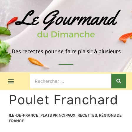
Des recettes pour se faire plaisir à plusieurs
LES GOÛTERS
IDÉES DE REPAS
A PROPOS
Poulet Franchard
ILE-DE-FRANCE
,
PLATS PRINCIPAUX
,
RECETTES
,
RÉGIONS DE
FRANCE