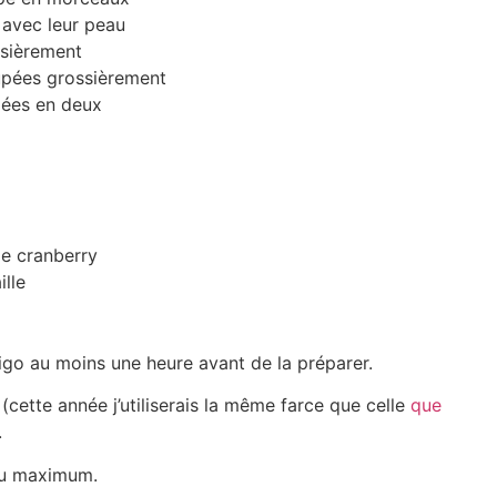
 avec leur peau
ssièrement
upées grossièrement
upées en deux
de cranberry
ille
igo au moins une heure avant de la préparer.
(cette année j’utiliserais la même farce que celle
que
.
au maximum.