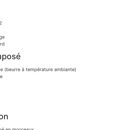
2
uge
ard
mposé
 (beurre à température ambiante)
ne
son
upé en morceaux