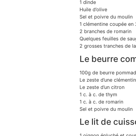
1 dinde
Huile d’olive
Sel et poivre du moulin
1 clémentine coupée en 
2 branches de romarin
Quelques feuilles de sa
2 grosses tranches de l
Le beurre co
100g de beurre pommade
Le zeste d’une clémenti
Le zeste d’un citron
1 c. à c. de thym
1 c. à c. de romarin
Sel et poivre du moulin
Le lit de cuis
1 oignon épluché et co