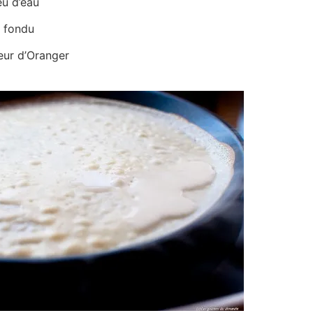
peu d’eau
 fondu
eur d’Oranger