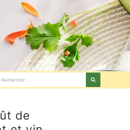
ût de
t et vin