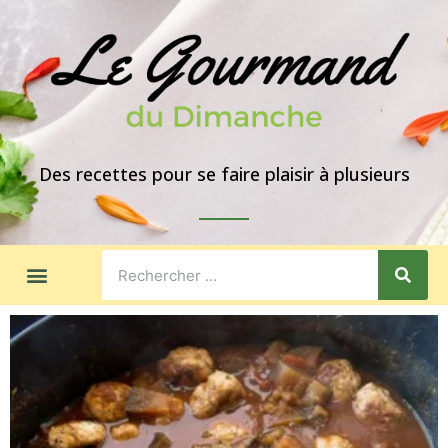
Des recettes pour se faire plaisir à plusieurs
LES GOÛTERS
IDÉES DE REPAS
A PROPOS